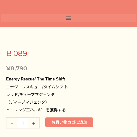
内
容
を
ス
キ
B
ッ
089
プ
個
B 089
¥
8,790
Energy Rescue/ The Time Shift
エナジ一レスキュ一/タイムシフ ト
レッド/ディープマジェン夕
（ディープマジェンタ）
ヒーリング工ネルギーを獲得する
-
+
お買い物カゴに追加