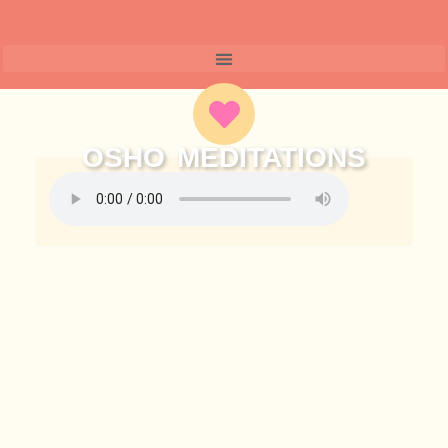
内
容
を
ス
キ
ッ
プ
OSHO MEDITATIONS