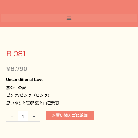
内
容
を
ス
キ
B
ッ
081
プ
個
B 081
¥
8,790
Unconditional Love
無条件の愛
ピンク/ピンク（ピンク）
思いやりと理解 愛と自己受容
-
+
お買い物カゴに追加