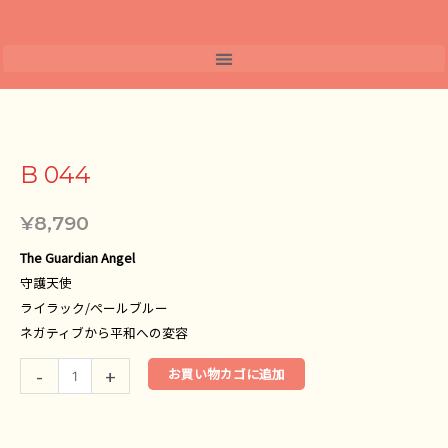
内
容
を
ス
キ
B
ッ
044
プ
個
B 044
¥
8,790
The Guardian Angel
守護天使
ライラック/ぺールブルー
ネガティブから平和への変容
-
+
お買い物カゴに追加