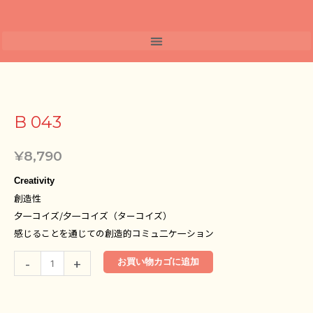
内
容
を
ス
キ
B
ッ
043
プ
個
B 043
¥
8,790
Creativity
創造性
夕一コイズ/夕一コイズ（ターコイズ）
感じることを通じての創造的コミュ二ケ一ション
-
+
お買い物カゴに追加