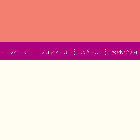
内
容
を
ス
キ
ッ
プ
トップページ
プロフィール
スクール
お問い合わせ