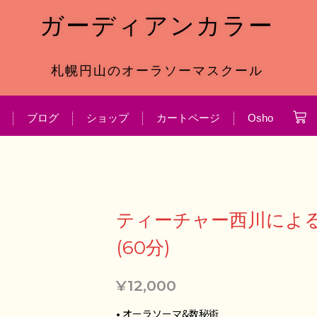
ガーディアンカラー
札幌円山のオーラソーマスクール
0
Car
ブログ
ショップ
カートページ
Osho
テ
ティーチャー西川によ
ィ
(60分)
ー
チ
¥
12,000
ャ
ー
• オーラソーマ&数秘術