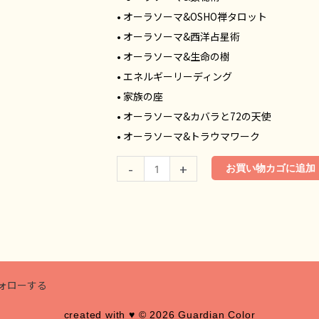
西
• オーラソーマ&OSHO禅タロット
川
• オーラソーマ&西洋占星術
に
• オーラソーマ&生命の樹
よ
• エネルギーリーディング
る
• 家族の座
コ
• オーラソーマ&カバラと72の天使
ン
• オーラソーマ&トラウマワーク
サ
ル
-
+
お買い物カゴに追加
テ
ー
シ
ョ
ン
(60
ォローする
分)
個
created with ♥️ © 2026 Guardian Color